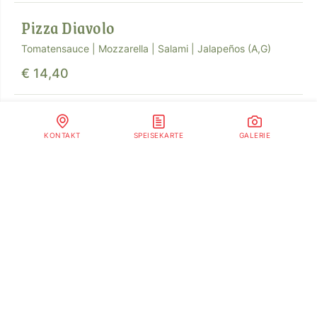
Pizza Diavolo
Tomatensauce | Mozzarella | Salami | Jalapeños (A,G)
€ 14,40
Bauernpizza
KONTAKT
SPEISEKARTE
GALERIE
Tomatensauce | Mozzarella | Speck | Champignons |
Paprika | Zwiebeln (A,G)
€ 14,90
Pizza Tonno
Tomatensauce | Mozzarella | Thunfisch | Zwiebeln (A,D,G)
€ 14,20
Gemüsepizza