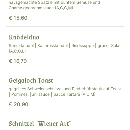
hausgemachte Spätzle mit buntem Gemüse und
Champignonrahmsauce (A,C,G,M)
€ 15,60
Knödelduo
Speckknödel | Kaspressknödel | Rindssuppe | grüner Salat
(A,C,G,L)
€ 16,70
Geigaloch Toast
gegrilltes Schweineschnitzel und Rinderhüftsteak auf Toast
| Pommes, |Grillsauce | Sauce Tartare (A,C,M)
€ 20,90
Schnitzel "Wiener Art"