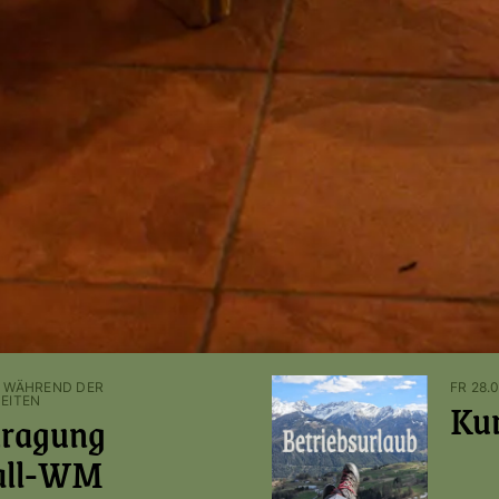
 - WÄHREND DER
FR 28.0
Ku
EITEN
tragung
all-WM